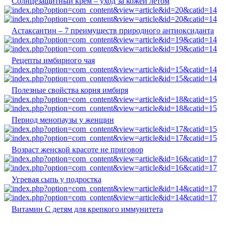
Cолнцезащитный крем – уход за кожей летом
Астаксантин – 7 преимуществ природного антиоксиданта
Рецепты имбирного чая
Полезные свойства корня имбиря
Период менопаузы у женщин
Возраст женской красоте не приговор
Угревая сыпь у подростка
Витамин С детям для крепкого иммунитета