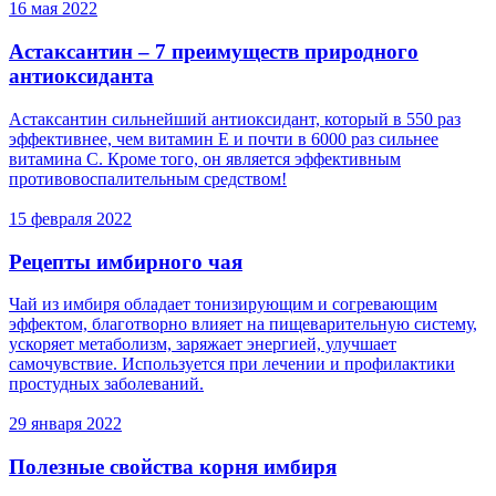
16 мая 2022
Астаксантин – 7 преимуществ природного
антиоксиданта
Астаксантин сильнейший антиоксидант, который в 550 раз
эффективнее, чем витамин Е и почти в 6000 раз сильнее
витамина С. Кроме того, он является эффективным
противовоспалительным средством!
15 февраля 2022
Рецепты имбирного чая
Чай из имбиря обладает тонизирующим и согревающим
эффектом, благотворно влияет на пищеварительную систему,
ускоряет метаболизм, заряжает энергией, улучшает
самочувствие. Используется при лечении и профилактики
простудных заболеваний.
29 января 2022
Полезные свойства корня имбиря